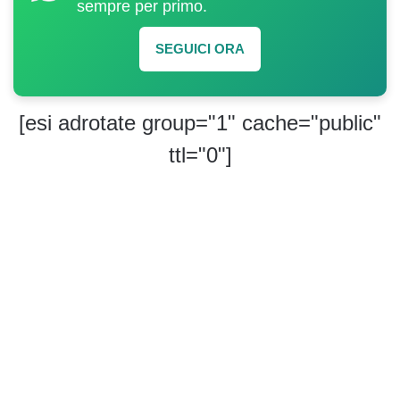
sempre per primo.
SEGUICI ORA
[esi adrotate group="1" cache="public"
ttl="0"]