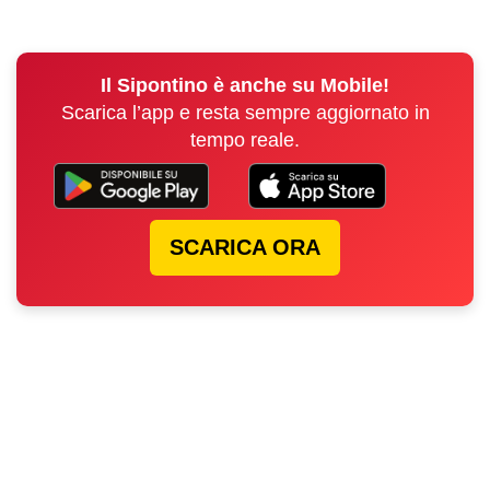
Il Sipontino è anche su Mobile!
Scarica l’app e resta sempre aggiornato in
tempo reale.
SCARICA ORA