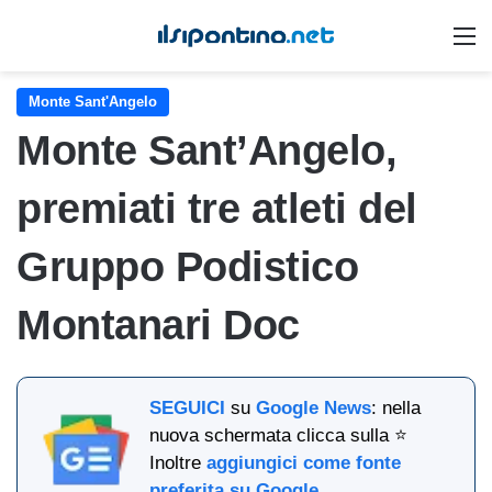
M
Monte Sant'Angelo
Monte Sant’Angelo,
premiati tre atleti del
Gruppo Podistico
Montanari Doc
SEGUICI
su
Google News
: nella
nuova schermata clicca sulla ⭐
Inoltre
aggiungici come fonte
preferita su Google