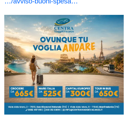
…/avviso-buoni-spesa…