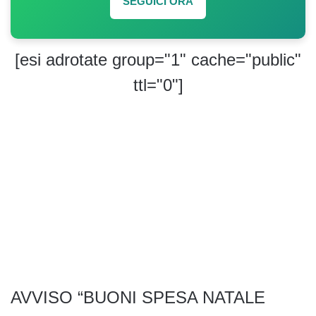
SEGUICI ORA
[esi adrotate group="1" cache="public"
ttl="0"]
AVVISO “BUONI SPESA NATALE