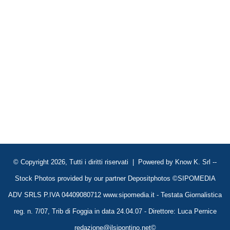
© Copyright 2026, Tutti i diritti riservati | Powered by
Know K. Srl
--
Stock Photos provided by our partner
Depositphotos
©SIPOMEDIA
ADV SRLS P.IVA 04409080712 www.sipomedia.it - Testata Giornalistica
reg. n. 7/07, Trib di Foggia in data 24.04.07 - Direttore: Luca Pernice
redazione@ilsipontino.net©