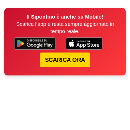
Il Sipontino è anche su Mobile!
Scarica l’app e resta sempre aggiornato in
tempo reale.
SCARICA ORA