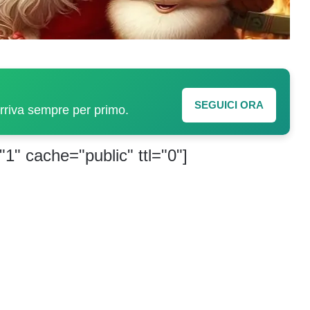
SEGUICI ORA
arriva sempre per primo.
"1" cache="public" ttl="0"]