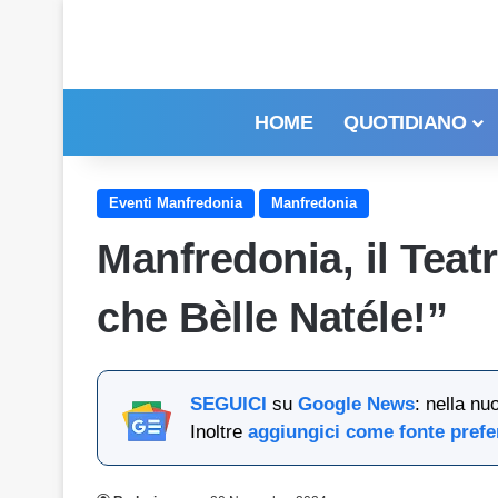
HOME
QUOTIDIANO
Eventi Manfredonia
Manfredonia
Manfredonia, il Teat
che Bèlle Natéle!”
SEGUICI
su
Google News
: nella nu
Inoltre
aggiungici come fonte prefe