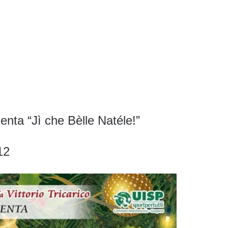
enta “Jì che Bèlle Natéle!”
12