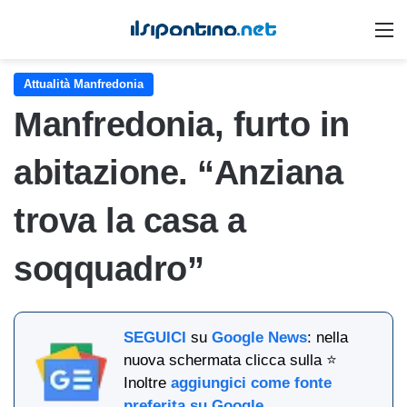
M
Attualità Manfredonia
Manfredonia, furto in
abitazione. “Anziana
trova la casa a
soqquadro”
SEGUICI
su
Google News
: nella
nuova schermata clicca sulla ⭐
Inoltre
aggiungici come fonte
preferita su Google