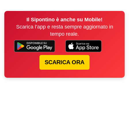
Il Sipontino è anche su Mobile!
Scarica l’app e resta sempre aggiornato in
tempo reale.
SCARICA ORA