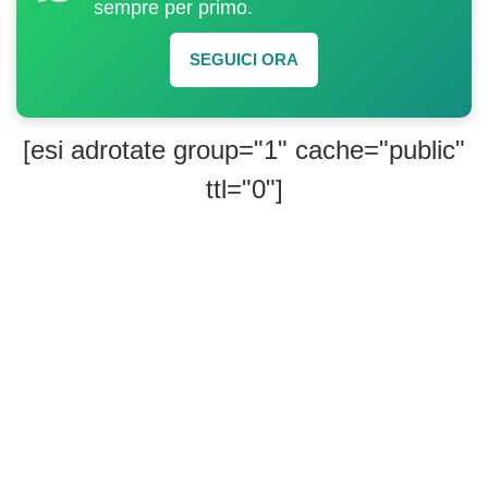
sempre per primo.
SEGUICI ORA
[esi adrotate group="1" cache="public"
ttl="0"]