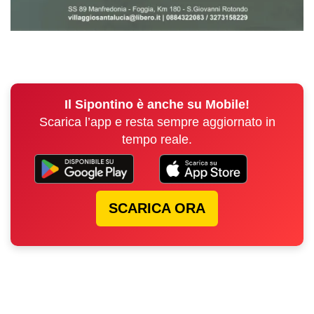
Il Sipontino è anche su Mobile!
Scarica l’app e resta sempre aggiornato in
tempo reale.
SCARICA ORA