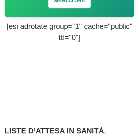
SEGUICI ORA
[esi adrotate group="1" cache="public"
ttl="0"]
LISTE D’ATTESA IN SANITÀ
,