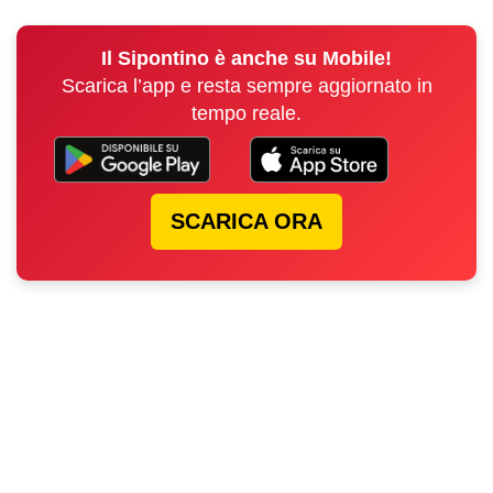
Il Sipontino è anche su Mobile!
Scarica l’app e resta sempre aggiornato in
tempo reale.
SCARICA ORA