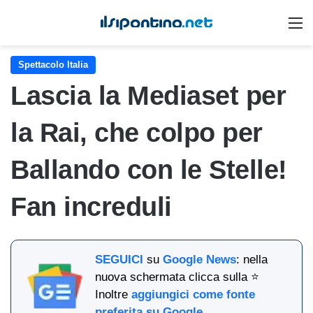
M
Spettacolo Italia
Lascia la Mediaset per
la Rai, che colpo per
Ballando con le Stelle!
Fan increduli
SEGUICI
su
Google News
: nella
nuova schermata clicca sulla ⭐
Inoltre
aggiungici come fonte
preferita su Google