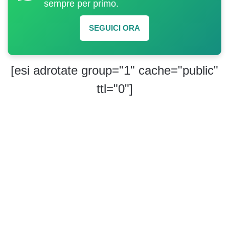
sempre per primo.
SEGUICI ORA
[esi adrotate group="1" cache="public"
ttl="0"]