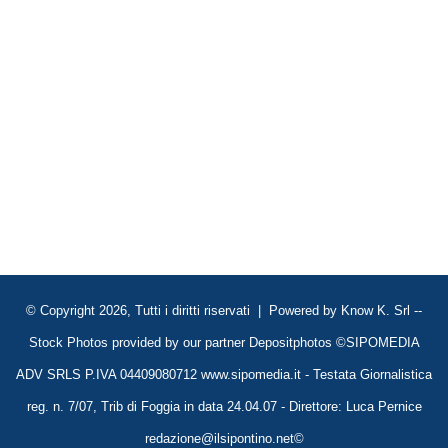
© Copyright 2026, Tutti i diritti riservati | Powered by
Know K. Srl
--
Stock Photos provided by our partner
Depositphotos
©SIPOMEDIA
ADV SRLS P.IVA 04409080712 www.sipomedia.it - Testata Giornalistica
reg. n. 7/07, Trib di Foggia in data 24.04.07 - Direttore: Luca Pernice
redazione@ilsipontino.net©