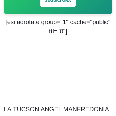
SEGUICI ORA
[esi adrotate group="1" cache="public"
ttl="0"]
LA TUCSON ANGEL MANFREDONIA