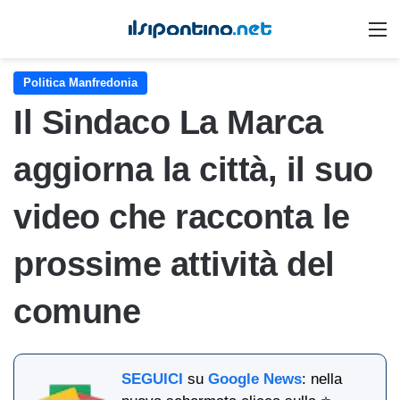
M
Politica Manfredonia
Il Sindaco La Marca
aggiorna la città, il suo
video che racconta le
prossime attività del
comune
SEGUICI
su
Google News
: nella