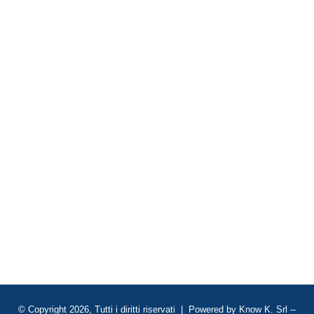
© Copyright 2026, Tutti i diritti riservati | Powered by
Know K. Srl
--