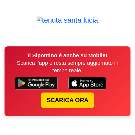
Il Sipontino è anche su Mobile!
Scarica l’app e resta sempre aggiornato in
tempo reale.
SCARICA ORA