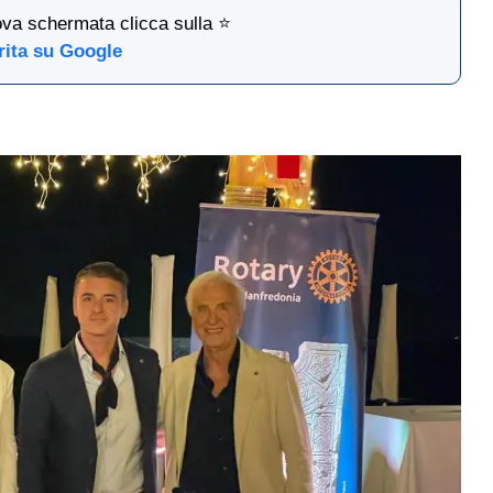
ova schermata clicca sulla ⭐
rita su Google