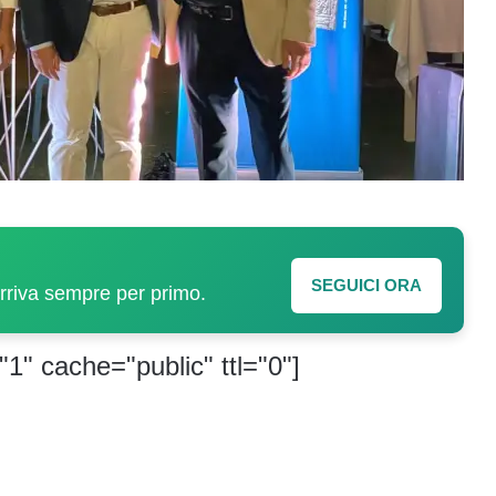
SEGUICI ORA
arriva sempre per primo.
"1" cache="public" ttl="0"]