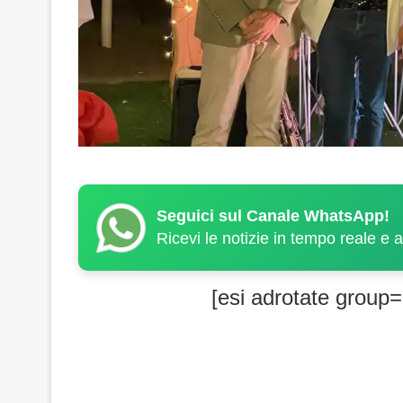
Seguici sul Canale WhatsApp!
Ricevi le notizie in tempo reale e 
[esi adrotate group=