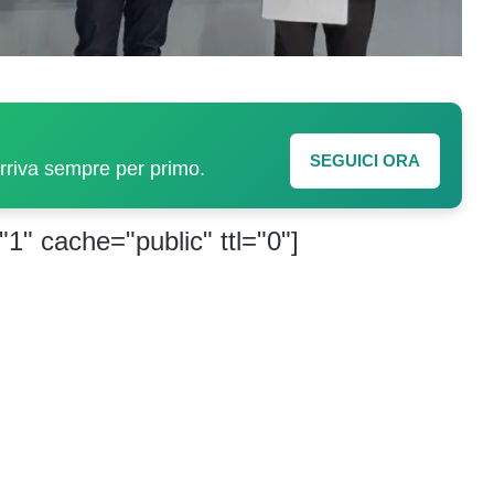
SEGUICI ORA
arriva sempre per primo.
"1" cache="public" ttl="0"]