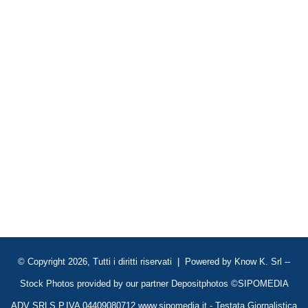
© Copyright 2026, Tutti i diritti riservati | Powered by
Know K. Srl
--
Stock Photos provided by our partner
Depositphotos
©SIPOMEDIA
ADV SRLS P.IVA 04409080712 www.sipomedia.it - Testata Giornalistica