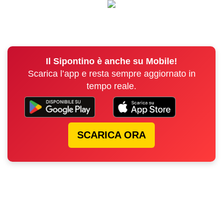
Il Sipontino è anche su Mobile!
Scarica l’app e resta sempre aggiornato in
tempo reale.
SCARICA ORA