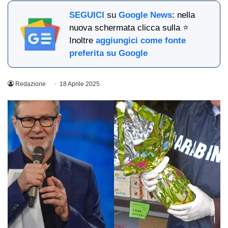
SEGUICI
su
Google News
: nella
nuova schermata clicca sulla ⭐
Inoltre
aggiungici come fonte
preferita su Google
Redazione
18 Aprile 2025