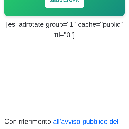
SEGUICI ORA
[esi adrotate group="1" cache="public"
ttl="0"]
Con riferimento
all’avviso pubblico del