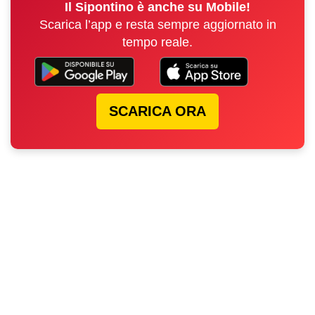
Il Sipontino è anche su Mobile!
Scarica l’app e resta sempre aggiornato in
tempo reale.
SCARICA ORA