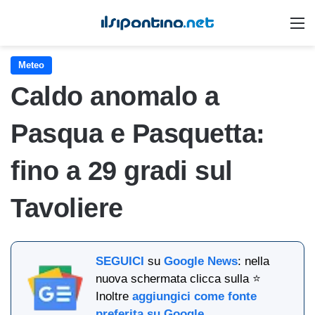
M
Meteo
Caldo anomalo a
Pasqua e Pasquetta:
fino a 29 gradi sul
Tavoliere
SEGUICI
su
Google News
: nella
nuova schermata clicca sulla ⭐
Inoltre
aggiungici come fonte
preferita su Google