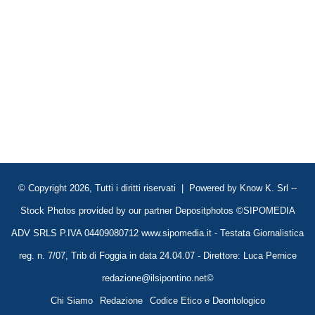
© Copyright 2026, Tutti i diritti riservati | Powered by
Know K. Srl
--
Stock Photos provided by our partner
Depositphotos
©SIPOMEDIA
ADV SRLS P.IVA 04409080712 www.sipomedia.it - Testata Giornalistica
reg. n. 7/07, Trib di Foggia in data 24.04.07 - Direttore: Luca Pernice
redazione@ilsipontino.net©
Chi Siamo
Redazione
Codice Etico e Deontologico