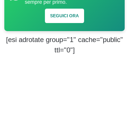
sempre per primo.
SEGUICI ORA
[esi adrotate group="1" cache="public"
ttl="0"]