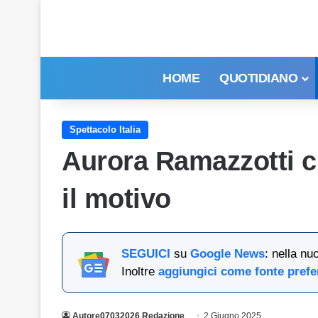
HOME
QUOTIDIANO
Spettacolo Italia
Aurora Ramazzotti cr
il motivo
SEGUICI
su
Google News
: nella nu
Inoltre
aggiungici come fonte prefe
Autore07032026 Redazione
2 Giugno 2025