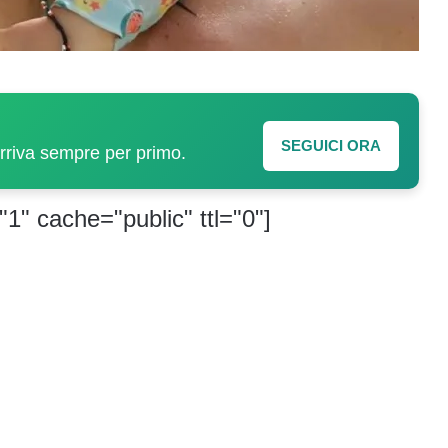
SEGUICI ORA
arriva sempre per primo.
"1" cache="public" ttl="0"]