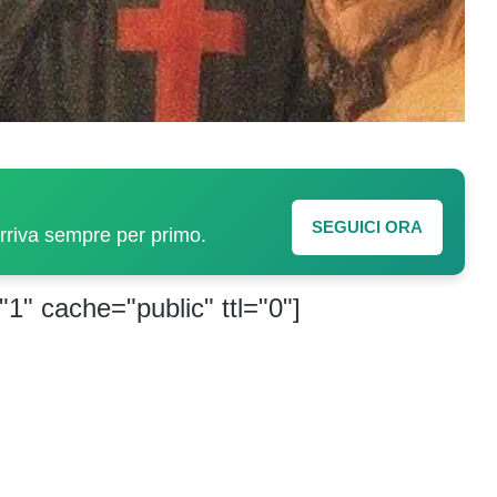
SEGUICI ORA
arriva sempre per primo.
"1" cache="public" ttl="0"]