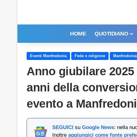
HOME
QUOTIDIANO
Eventi Manfredonia
Fede e religione
Manfredonia
Anno giubilare 2025 
anni della conversio
evento a Manfredon
SEGUICI
su
Google News
: nella nu
Inoltre
aggiungici come fonte prefe