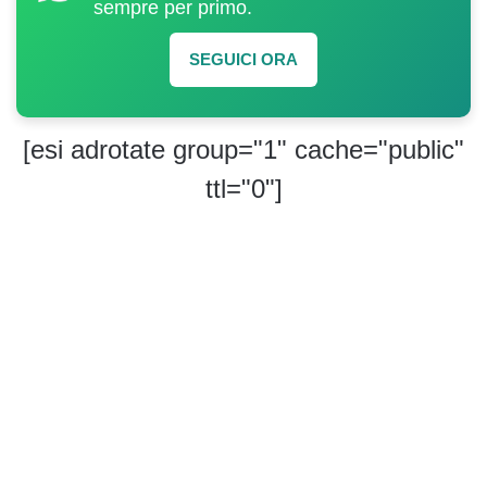
sempre per primo.
SEGUICI ORA
[esi adrotate group="1" cache="public"
ttl="0"]