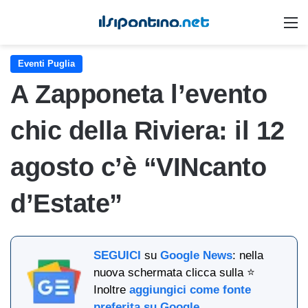
M
Eventi Puglia
A Zapponeta l’evento
chic della Riviera: il 12
agosto c’è “VINcanto
d’Estate”
SEGUICI
su
Google News
: nella
nuova schermata clicca sulla ⭐
Inoltre
aggiungici come fonte
preferita su Google