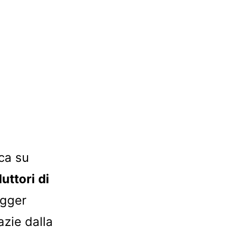
ca su
uttori di
ogger
azie dalla