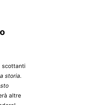
lo
 scottanti
a storia.
osto
erà altre