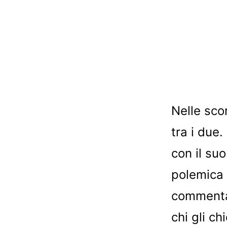
Nelle sco
tra i due.
con il su
polemica 
commenta
chi gli c