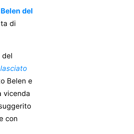
Belen del
ita di
 del
lasciato
o Belen e
a vicenda
suggerito
ce con