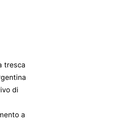
a tresca
Argentina
ivo di
mento a