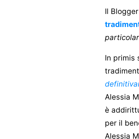
Il Blogge
tradimen
particolar
In primis
tradimen
definitiv
Alessia M
è addirit
per il be
Alessia M