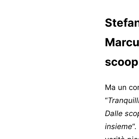
Stefan
Marcuz
scoop
Ma un co
“
Tranquill
Dalle sco
insieme
“.