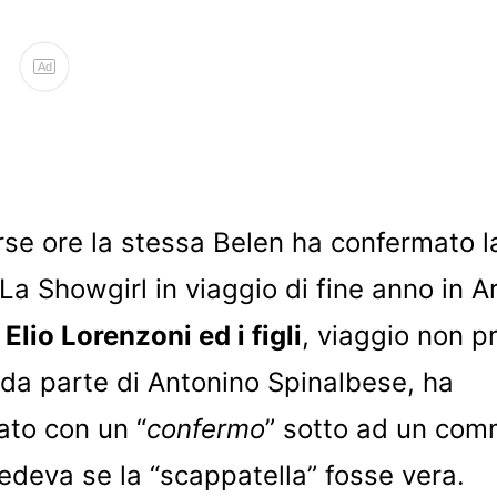
Ad
rse ore la stessa Belen ha confermato l
 La Showgirl in viaggio di fine anno in 
o
Elio Lorenzoni ed i figli
, viaggio non pr
da parte di Antonino Spinalbese, ha
to con un “
confermo
” sotto ad un com
hiedeva se la “scappatella” fosse vera.