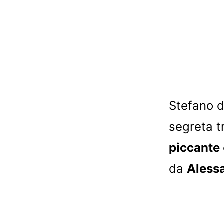
Stefano d
segreta t
piccante
da
Aless