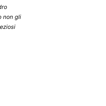
dro
 non gli
eziosi