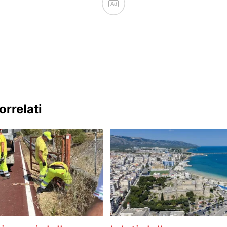
Ad
orrelati