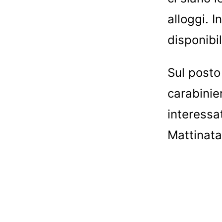
alloggi. I
disponibil
Sul posto
carabinier
interessat
Mattinata