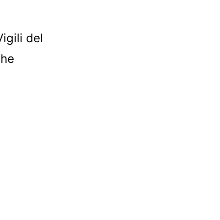
gili del
che