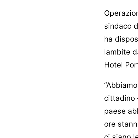
Operazioni
sindaco d
ha dispost
lambite d
Hotel Por
“Abbiamo i
cittadino 
paese abb
ore stanno
ci siano 