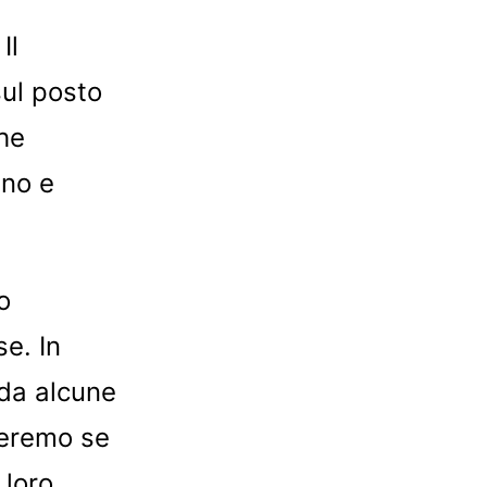
Il
sul posto
che
ano e
o
se. In
 da alcune
cheremo se
 loro