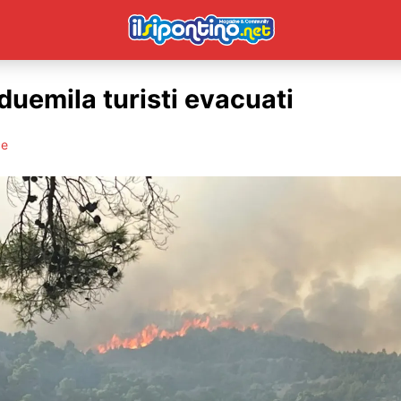
duemila turisti evacuati
ce