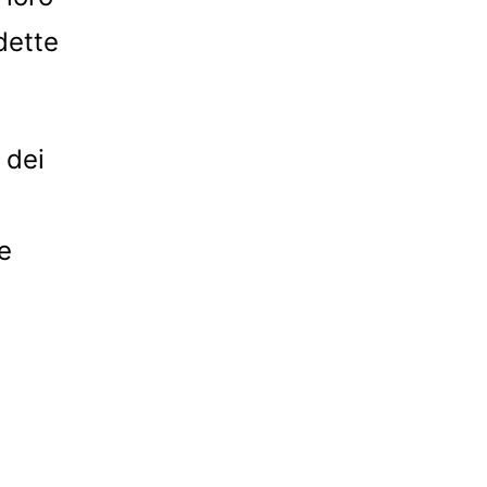
 dette
 dei
le